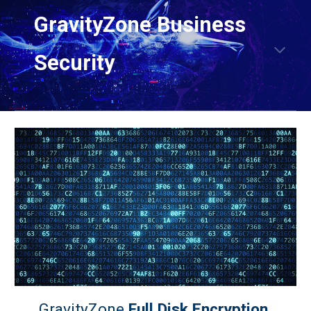
GravityZone Business
Security
GravityZone
Full Disk Encryption