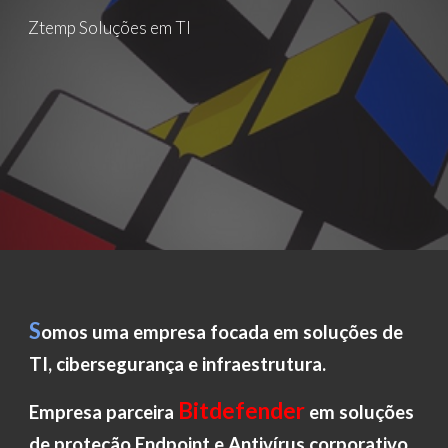
Ztemp Soluções em TI
Skip to main content
Skip to navigation
S
omos uma empresa focada em soluções de
TI, cibersegurança e infraestrutura.
Bitdefender
Empresa parceira
em soluções
de
proteção Endpoint e Antivírus corporativo