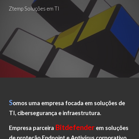
Ztemp Soluções em TI
Skip to main content
Skip to navigation
S
omos uma empresa focada em soluções de
TI, cibersegurança e infraestrutura.
Bitdefender
Empresa parceira
em soluções
de
proteção Endpoint e Antivírus corporativo