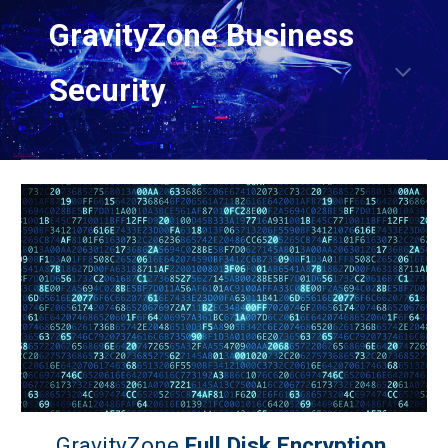
GravityZone Business
Security
GravityZone
Full Disk Encryption